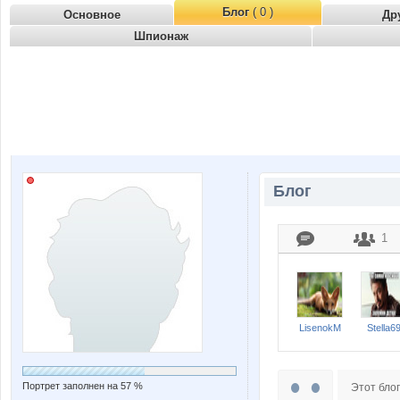
Блог
( 0 )
Основное
Др
Шпионаж
Блог
1
LisenokM
Stella6
Портрет заполнен на 57 %
Этот блог