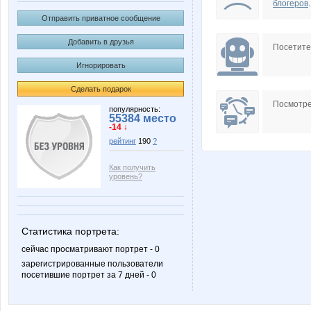
блогеров
.
Отправить приватное сообщение
Добавить в друзья
Посетит
Игнорировать
Сделать подарок
Посмотре
популярность:
55384 место
-14 ↓
рейтинг
190
?
Как получить
уровень?
Статистика портрета:
сейчас просматривают портрет - 0
зарегистрированные пользователи
посетившие портрет за 7 дней - 0